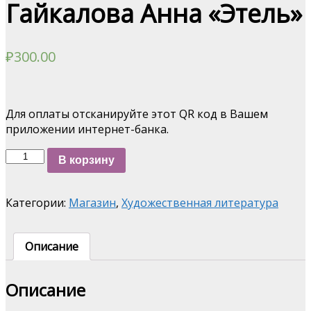
Гайкалова Анна «Этель»
₽
300.00
Для оплаты отсканируйте этот QR код в Вашем
приложении интернет-банка.
Количество
В корзину
Гайкалова
Анна
"Этель"
Категории:
Магазин
,
Художественная литература
Описание
Описание